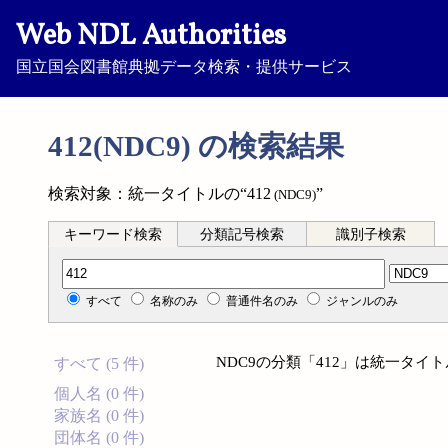
Web NDL Authorities
国立国会図書館典拠データ検索・提供サービス
412(NDC9) の検索結果
検索対象：統一タイトルの“412
”
(NDC9)
キーワード検索
分類記号検索
識別子検索
分類記号検索
すべて
名称のみ
普通件名のみ
ジャンルのみ
NDC9の分類「412」は統一タ
すべて (5 件)
個人名 (0 件)
家族名 (0 件)
団体名 (0 件)