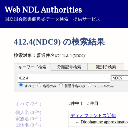
Web NDL Authorities
国立国会図書館典拠データ検索・提供サービス
412.4(NDC9) の検索結果
検索対象：普通件名の“412.4
”
(NDC9)
キーワード検索
分類記号検索
識別子検索
分類記号検索
すべて
名称のみ
普通件名のみ
ジャンルのみ
2件中 1 - 2 件目
すべて (2 件)
個人名 (0 件)
ディオファントス近似
家族名 (0 件)
← Diophantine approximatio
団体名 (0 件)