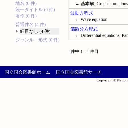
地名 (0 件)
← 基本解; Green's functions
統一タイトル (0 件)
波動方程式
著作 (0 件)
← Wave equation
普通件名 (4 件)
偏微分方程式
細目なし (4 件)
← Differential equations, Part
ジャンル・形式 (0 件)
4件中 1 - 4 件目
国立国会図書館ホーム
国立国会図書館サーチ
Copyright © Nationa