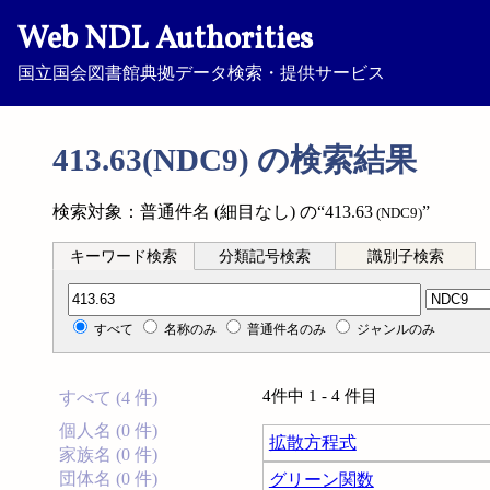
Web NDL Authorities
国立国会図書館典拠データ検索・提供サービス
413.63(NDC9) の検索結果
検索対象：普通件名 (細目なし) の“413.63
”
(NDC9)
キーワード検索
分類記号検索
識別子検索
分類記号検索
すべて
名称のみ
普通件名のみ
ジャンルのみ
4件中 1 - 4 件目
すべて (4 件)
個人名 (0 件)
拡散方程式
家族名 (0 件)
団体名 (0 件)
グリーン関数