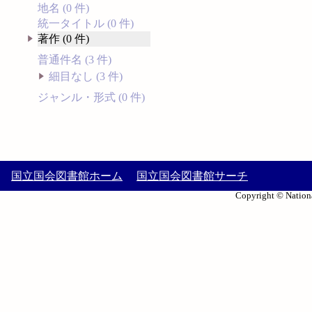
地名 (0 件)
統一タイトル (0 件)
著作 (0 件)
普通件名 (3 件)
細目なし (3 件)
ジャンル・形式 (0 件)
国立国会図書館ホーム
国立国会図書館サーチ
Copyright © Nationa