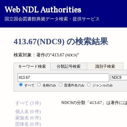
Web NDL Authorities
国立国会図書館典拠データ検索・提供サービス
413.67(NDC9) の検索結果
検索対象：著作の“413.67
”
(NDC9)
キーワード検索
分類記号検索
識別子検索
分類記号検索
すべて
名称のみ
普通件名のみ
ジャンルのみ
NDC9の分類「413.67」は著
すべて (3 件)
個人名 (0 件)
家族名 (0 件)
団体名 (0 件)