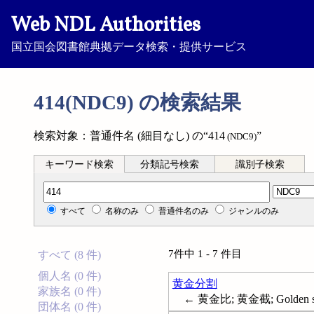
Web NDL Authorities
国立国会図書館典拠データ検索・提供サービス
414(NDC9) の検索結果
検索対象：普通件名 (細目なし) の“414
”
(NDC9)
キーワード検索
分類記号検索
識別子検索
分類記号検索
すべて
名称のみ
普通件名のみ
ジャンルのみ
7件中 1 - 7 件目
すべて (8 件)
個人名 (0 件)
黄金分割
家族名 (0 件)
← 黄金比; 黄金截; Golden se
団体名 (0 件)