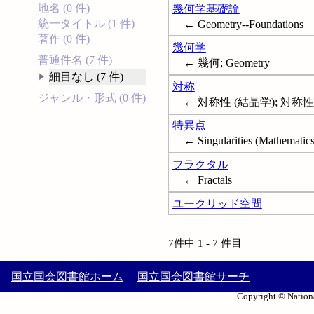
地名 (0 件)
幾何学基礎論
統一タイトル (1 件)
← Geometry--Foundations
著作 (0 件)
幾何学
普通件名 (7 件)
← 幾何; Geometry
細目なし (7 件)
対称
ジャンル・形式 (0 件)
← 対称性 (結晶学); 対称性 
特異点
← Singularities (Mathematics
フラクタル
← Fractals
ユークリッド空間
7件中 1 - 7 件目
国立国会図書館ホーム
国立国会図書館サーチ
Copyright © Nationa