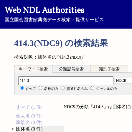
Web NDL Authorities
国立国会図書館典拠データ検索・提供サービス
414.3(NDC9) の検索結果
検索対象：団体名の“414.3
”
(NDC9)
キーワード検索
分類記号検索
識別子検索
分類記号検索
すべて
名称のみ
普通件名のみ
ジャンルのみ
NDC9の分類「414.3」は団体
すべて (1 件)
個人名 (0 件)
家族名 (0 件)
団体名 (0 件)