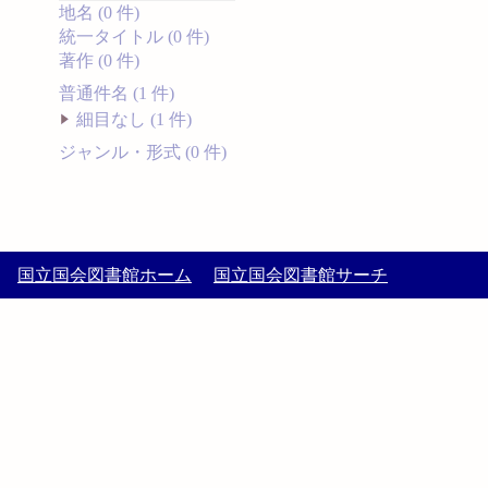
地名 (0 件)
統一タイトル (0 件)
著作 (0 件)
普通件名 (1 件)
細目なし (1 件)
ジャンル・形式 (0 件)
国立国会図書館ホーム
国立国会図書館サーチ