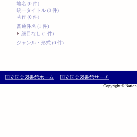
地名 (0 件)
統一タイトル (0 件)
著作 (0 件)
普通件名 (1 件)
細目なし (1 件)
ジャンル・形式 (0 件)
国立国会図書館ホーム
国立国会図書館サーチ
Copyright © Nationa