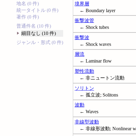
地名 (0 件)
境界層
統一タイトル (0 件)
← Boundary layer
著作 (0 件)
衝撃波管
普通件名 (10 件)
← Shock tubes
細目なし (10 件)
衝撃波
ジャンル・形式 (0 件)
← Shock waves
層流
← Laminar flow
塑性流動
← 非ニュートン流動
ソリトン
← 孤立波; Solitons
波動
← Waves
非線型波動
← 非線形波動; Nonlinear w