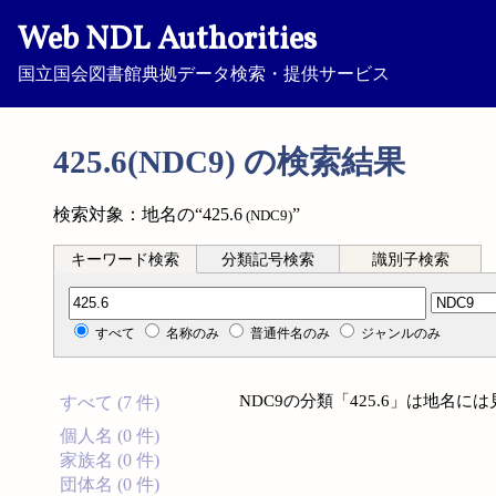
Web NDL Authorities
国立国会図書館典拠データ検索・提供サービス
425.6(NDC9) の検索結果
検索対象：地名の“425.6
”
(NDC9)
キーワード検索
分類記号検索
識別子検索
分類記号検索
すべて
名称のみ
普通件名のみ
ジャンルのみ
NDC9の分類「425.6」は地名
すべて (7 件)
個人名 (0 件)
家族名 (0 件)
団体名 (0 件)