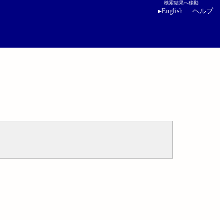
検索結果へ移動
▸
English
ヘルプ