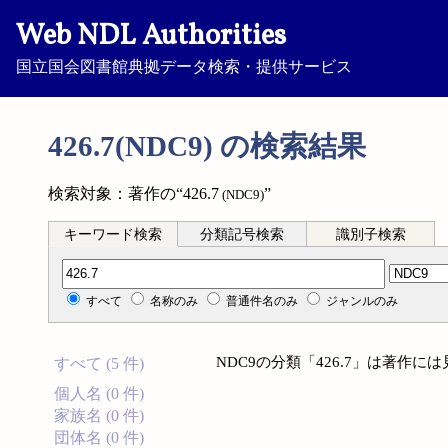
Web NDL Authorities
国立国会図書館典拠データ検索・提供サービス
426.7(NDC9) の検索結果
検索対象：著作の“426.7
”
(NDC9)
キーワード検索
分類記号検索
識別子検索
分類記号検索
すべて
名称のみ
普通件名のみ
ジャンルのみ
NDC9の分類「426.7」は著作
すべて (5 件)
個人名 (0 件)
家族名 (0 件)
団体名 (0 件)