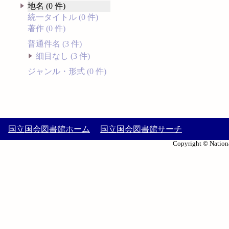
地名 (0 件)
統一タイトル (0 件)
著作 (0 件)
普通件名 (3 件)
細目なし (3 件)
ジャンル・形式 (0 件)
国立国会図書館ホーム
国立国会図書館サーチ
Copyright © Nationa