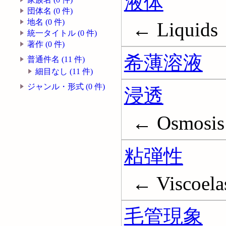
液体
団体名 (0 件)
地名 (0 件)
← Liquids
統一タイトル (0 件)
著作 (0 件)
希薄溶液
普通件名 (11 件)
細目なし (11 件)
ジャンル・形式 (0 件)
浸透
← Osmosis
粘弾性
← Viscoelas
毛管現象