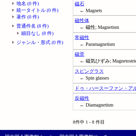
地名 (0 件)
磁石
統一タイトル (0 件)
← Magnets
著作 (0 件)
磁性体
普通件名 (8 件)
← 磁性; Magnetism
細目なし (8 件)
常磁性
ジャンル・形式 (0 件)
← Paramagnetism
磁歪
← 磁気ひずみ; Magnetostric
スピングラス
← Spin glasses
ドゥ・ハースーファン・ア
反磁性
← Diamagnetism
8件中 1 - 8 件目