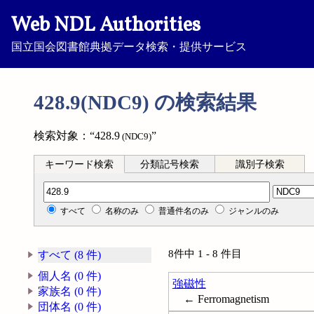
Web NDL Authorities
国立国会図書館典拠データ検索・提供サービス
428.9(NDC9) の検索結果
検索対象：“428.9
”
(NDC9)
キーワード検索
分類記号検索
識別子検索
分類記号検索
すべて
名称のみ
普通件名のみ
ジャンルのみ
8件中 1 - 8 件目
すべて (8 件)
個人名 (0 件)
強磁性
家族名 (0 件)
← Ferromagnetism
団体名 (0 件)