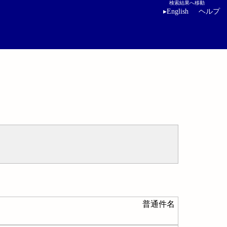
検索結果へ移動
▸
English
ヘルプ
普通件名