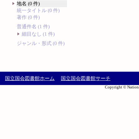
地名 (0 件)
統一タイトル (0 件)
著作 (0 件)
普通件名 (1 件)
細目なし (1 件)
ジャンル・形式 (0 件)
国立国会図書館ホーム
国立国会図書館サーチ
Copyright © Nationa