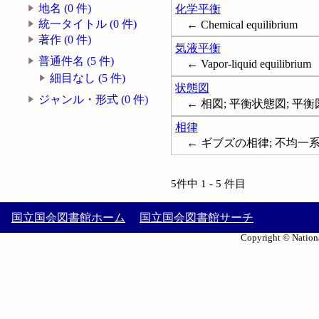
地名 (0 件)
化学平衡
統一タイトル (0 件)
← Chemical equilibrium
著作 (0 件)
気液平衡
普通件名 (5 件)
← Vapor-liquid equilibrium
細目なし (5 件)
状態図
ジャンル・形式 (0 件)
← 相図; 平衡状態図; 平衡図; P
相律
← ギブズの相律; 不均一系平衡; 多
5件中 1 - 5 件目
国立国会図書館ホーム
国立国会図書館サーチ
Copyright © Nationa