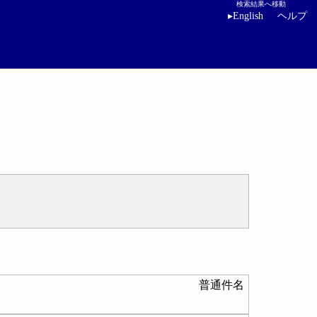
検索結果へ移動
▸
English
ヘルプ
普通件名