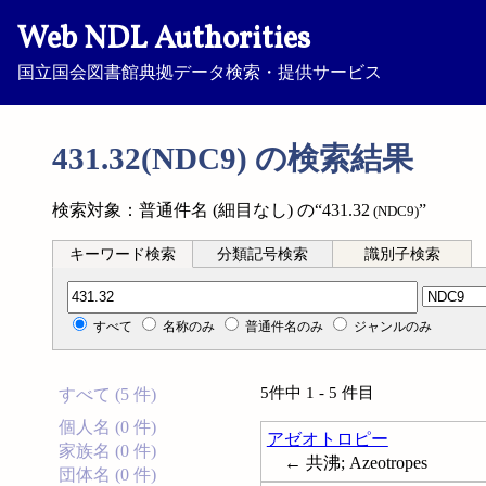
Web NDL Authorities
国立国会図書館典拠データ検索・提供サービス
431.32(NDC9) の検索結果
検索対象：普通件名 (細目なし) の“431.32
”
(NDC9)
キーワード検索
分類記号検索
識別子検索
分類記号検索
すべて
名称のみ
普通件名のみ
ジャンルのみ
5件中 1 - 5 件目
すべて (5 件)
個人名 (0 件)
アゼオトロピー
家族名 (0 件)
← 共沸; Azeotropes
団体名 (0 件)