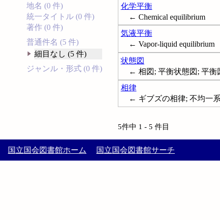
地名 (0 件)
化学平衡
統一タイトル (0 件)
← Chemical equilibrium
著作 (0 件)
気液平衡
普通件名 (5 件)
← Vapor-liquid equilibrium
細目なし (5 件)
状態図
ジャンル・形式 (0 件)
← 相図; 平衡状態図; 平衡図; P
相律
← ギブズの相律; 不均一系平衡; 多
5件中 1 - 5 件目
国立国会図書館ホーム
国立国会図書館サーチ