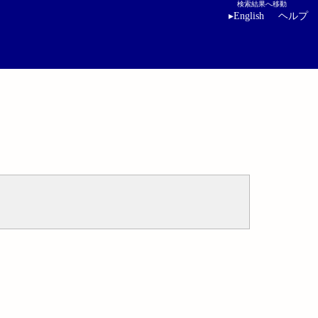
検索結果へ移動
▸
English
ヘルプ