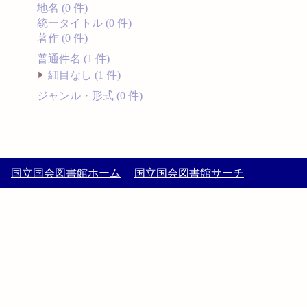
地名 (0 件)
統一タイトル (0 件)
著作 (0 件)
普通件名 (1 件)
細目なし (1 件)
ジャンル・形式 (0 件)
国立国会図書館ホーム
国立国会図書館サーチ