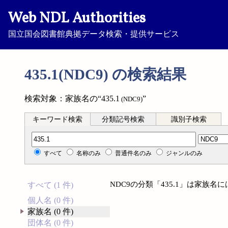
Web NDL Authorities
国立国会図書館典拠データ検索・提供サービス
435.1(NDC9) の検索結果
検索対象：家族名の“435.1
”
(NDC9)
キーワード検索
分類記号検索
識別子検索
分類記号検索
すべて
名称のみ
普通件名のみ
ジャンルのみ
NDC9の分類「435.1」は家族
すべて (1 件)
個人名 (0 件)
家族名 (0 件)
団体名 (0 件)