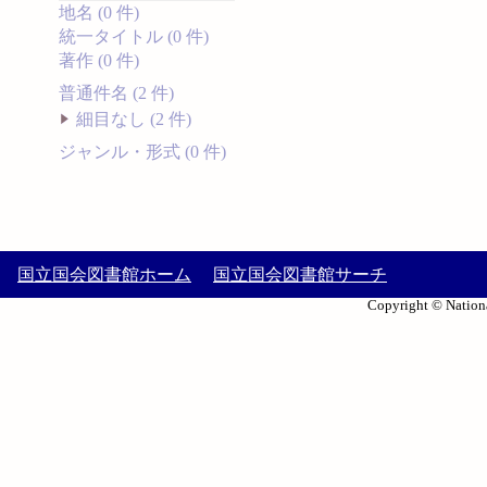
地名 (0 件)
統一タイトル (0 件)
著作 (0 件)
普通件名 (2 件)
細目なし (2 件)
ジャンル・形式 (0 件)
国立国会図書館ホーム
国立国会図書館サーチ
Copyright © Nationa