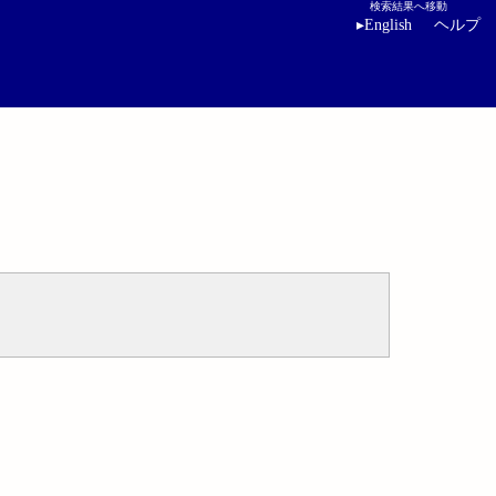
検索結果へ移動
▸
English
ヘルプ