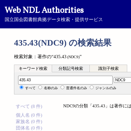
Web NDL Authorities
国立国会図書館典拠データ検索・提供サービス
435.43(NDC9) の検索結果
検索対象：著作の“435.43
”
(NDC9)
キーワード検索
分類記号検索
識別子検索
分類記号検索
すべて
名称のみ
普通件名のみ
ジャンルのみ
NDC9の分類「435.43」は著
すべて (8 件)
個人名 (0 件)
家族名 (0 件)
団体名 (0 件)