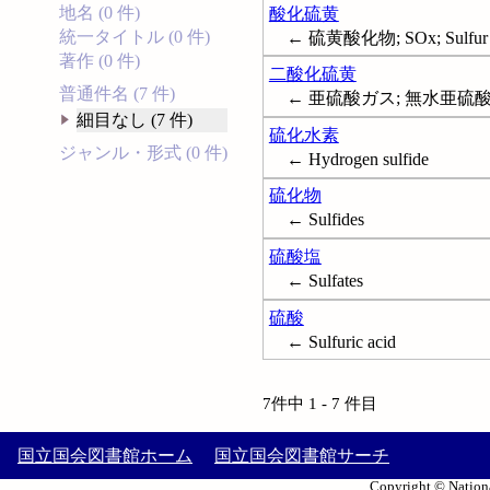
地名 (0 件)
酸化硫黄
統一タイトル (0 件)
← 硫黄酸化物; SOx; Sulfur 
著作 (0 件)
二酸化硫黄
普通件名 (7 件)
← 亜硫酸ガス; 無水亜硫酸; Sul
細目なし (7 件)
硫化水素
ジャンル・形式 (0 件)
← Hydrogen sulfide
硫化物
← Sulfides
硫酸塩
← Sulfates
硫酸
← Sulfuric acid
7件中 1 - 7 件目
国立国会図書館ホーム
国立国会図書館サーチ
Copyright © Nationa