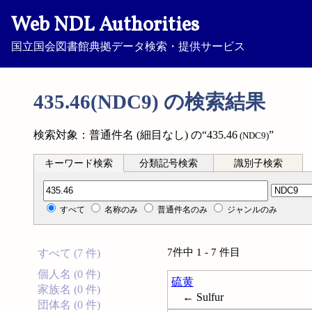
Web NDL Authorities
国立国会図書館典拠データ検索・提供サービス
435.46(NDC9) の検索結果
検索対象：普通件名 (細目なし) の“435.46
”
(NDC9)
キーワード検索
分類記号検索
識別子検索
分類記号検索
すべて
名称のみ
普通件名のみ
ジャンルのみ
7件中 1 - 7 件目
すべて (7 件)
個人名 (0 件)
硫黄
家族名 (0 件)
← Sulfur
団体名 (0 件)