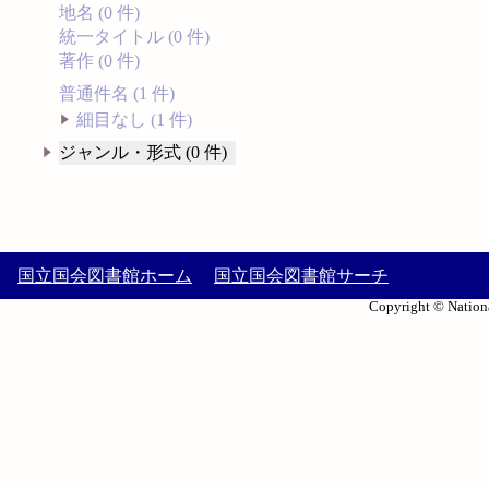
地名 (0 件)
統一タイトル (0 件)
著作 (0 件)
普通件名 (1 件)
細目なし (1 件)
ジャンル・形式 (0 件)
国立国会図書館ホーム
国立国会図書館サーチ
Copyright © Nationa