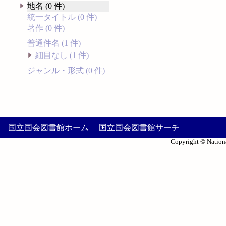
地名 (0 件)
統一タイトル (0 件)
著作 (0 件)
普通件名 (1 件)
細目なし (1 件)
ジャンル・形式 (0 件)
国立国会図書館ホーム
国立国会図書館サーチ
Copyright © Nationa