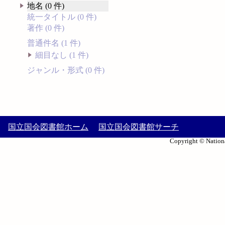
地名 (0 件)
統一タイトル (0 件)
著作 (0 件)
普通件名 (1 件)
細目なし (1 件)
ジャンル・形式 (0 件)
国立国会図書館ホーム
国立国会図書館サーチ
Copyright © Nationa