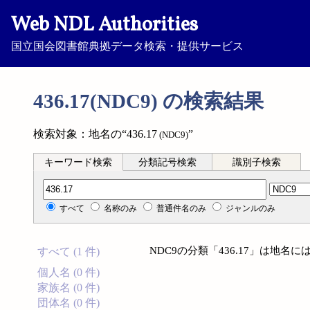
Web NDL Authorities
国立国会図書館典拠データ検索・提供サービス
436.17(NDC9) の検索結果
検索対象：地名の“436.17
”
(NDC9)
キーワード検索
分類記号検索
識別子検索
分類記号検索
すべて
名称のみ
普通件名のみ
ジャンルのみ
NDC9の分類「436.17」は地
すべて (1 件)
個人名 (0 件)
家族名 (0 件)
団体名 (0 件)