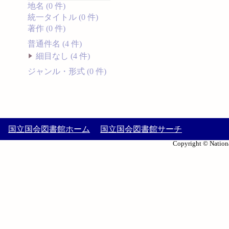
地名 (0 件)
統一タイトル (0 件)
著作 (0 件)
普通件名 (4 件)
細目なし (4 件)
ジャンル・形式 (0 件)
国立国会図書館ホーム
国立国会図書館サーチ
Copyright © Nationa