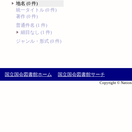
地名 (0 件)
統一タイトル (0 件)
著作 (0 件)
普通件名 (1 件)
細目なし (1 件)
ジャンル・形式 (0 件)
国立国会図書館ホーム
国立国会図書館サーチ
Copyright © Nationa