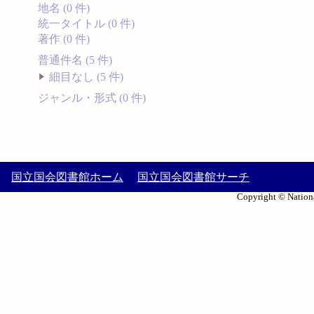
地名 (0 件)
統一タイトル (0 件)
著作 (0 件)
普通件名 (5 件)
細目なし (5 件)
ジャンル・形式 (0 件)
国立国会図書館ホーム
国立国会図書館サーチ
Copyright © Nationa