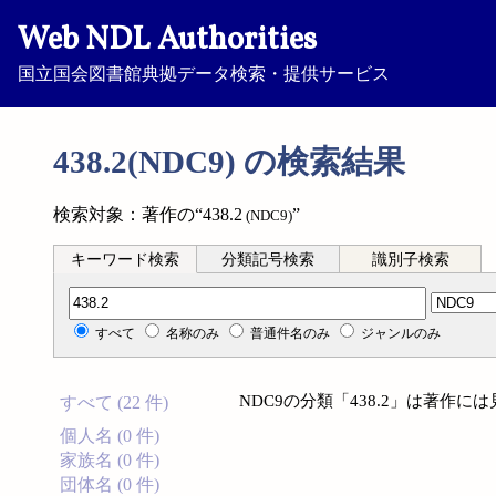
Web NDL Authorities
国立国会図書館典拠データ検索・提供サービス
438.2(NDC9) の検索結果
検索対象：著作の“438.2
”
(NDC9)
キーワード検索
分類記号検索
識別子検索
分類記号検索
すべて
名称のみ
普通件名のみ
ジャンルのみ
NDC9の分類「438.2」は著作
すべて (22 件)
個人名 (0 件)
家族名 (0 件)
団体名 (0 件)