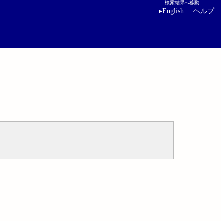
検索結果へ移動
▸
English
ヘルプ