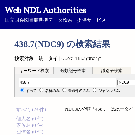
Web NDL Authorities
国立国会図書館典拠データ検索・提供サービス
438.7(NDC9) の検索結果
検索対象：統一タイトルの“438.7
”
(NDC9)
キーワード検索
分類記号検索
識別子検索
分類記号検索
すべて
名称のみ
普通件名のみ
ジャンルのみ
NDC9の分類「438.7」は統一
すべて (23 件)
個人名 (0 件)
家族名 (0 件)
団体名 (0 件)