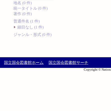
地名 (0 件)
統一タイトル (0 件)
著作 (0 件)
普通件名 (1 件)
細目なし (1 件)
ジャンル・形式 (0 件)
国立国会図書館ホーム
国立国会図書館サーチ
Copyright © Nationa