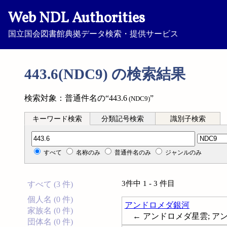
Web NDL Authorities
国立国会図書館典拠データ検索・提供サービス
443.6(NDC9) の検索結果
検索対象：普通件名の“443.6
”
(NDC9)
キーワード検索
分類記号検索
識別子検索
分類記号検索
すべて
名称のみ
普通件名のみ
ジャンルのみ
3件中 1 - 3 件目
すべて (3 件)
個人名 (0 件)
アンドロメダ銀河
家族名 (0 件)
← アンドロメダ星雲; アンドロ
団体名 (0 件)