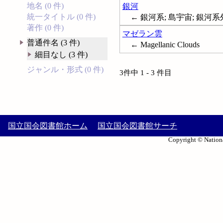
地名 (0 件)
銀河
統一タイトル (0 件)
← 銀河系; 島宇宙; 銀河系外星
著作 (0 件)
マゼラン雲
普通件名 (3 件)
← Magellanic Clouds
細目なし (3 件)
ジャンル・形式 (0 件)
3件中 1 - 3 件目
国立国会図書館ホーム
国立国会図書館サーチ
Copyright © Nationa