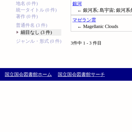
地名 (0 件)
銀河
統一タイトル (0 件)
← 銀河系; 島宇宙; 銀河系外星
著作 (0 件)
マゼラン雲
普通件名 (3 件)
← Magellanic Clouds
細目なし (3 件)
ジャンル・形式 (0 件)
3件中 1 - 3 件目
国立国会図書館ホーム
国立国会図書館サーチ