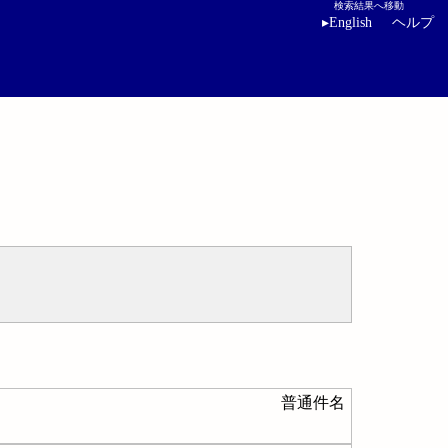
検索結果へ移動
▸
English
ヘルプ
普通件名