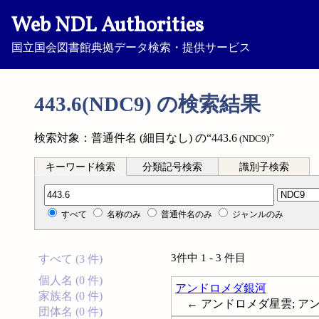
Web NDL Authorities
国立国会図書館典拠データ検索・提供サービス
443.6(NDC9) の検索結果
検索対象：普通件名 (細目なし) の“443.6
”
(NDC9)
キーワード検索
分類記号検索
識別子検索
分類記号検索
すべて
名称のみ
普通件名のみ
ジャンルのみ
3件中 1 - 3 件目
すべて (3 件)
個人名 (0 件)
アンドロメダ銀河
家族名 (0 件)
← アンドロメダ星雲; アンドロ
団体名 (0 件)