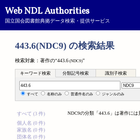
Web NDL Authorities
国立国会図書館典拠データ検索・提供サービス
443.6(NDC9) の検索結果
検索対象：著作の“443.6
”
(NDC9)
キーワード検索
分類記号検索
識別子検索
分類記号検索
すべて
名称のみ
普通件名のみ
ジャンルのみ
NDC9の分類「443.6」は著作
すべて (3 件)
個人名 (0 件)
家族名 (0 件)
団体名 (0 件)