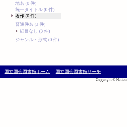
地名 (0 件)
統一タイトル (0 件)
著作 (0 件)
普通件名 (3 件)
細目なし (3 件)
ジャンル・形式 (0 件)
国立国会図書館ホーム
国立国会図書館サーチ
Copyright © Nationa