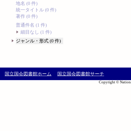
地名 (0 件)
統一タイトル (0 件)
著作 (0 件)
普通件名 (1 件)
細目なし (1 件)
ジャンル・形式 (0 件)
国立国会図書館ホーム
国立国会図書館サーチ
Copyright © Nationa