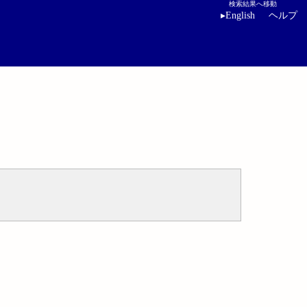
検索結果へ移動
▸
English
ヘルプ