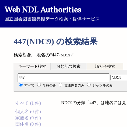
Web NDL Authorities
国立国会図書館典拠データ検索・提供サービス
447(NDC9) の検索結果
検索対象：地名の“447
”
(NDC9)
キーワード検索
分類記号検索
識別子検索
分類記号検索
すべて
名称のみ
普通件名のみ
ジャンルのみ
NDC9の分類「447」は地名には
すべて (1 件)
個人名 (0 件)
家族名 (0 件)
団体名 (0 件)