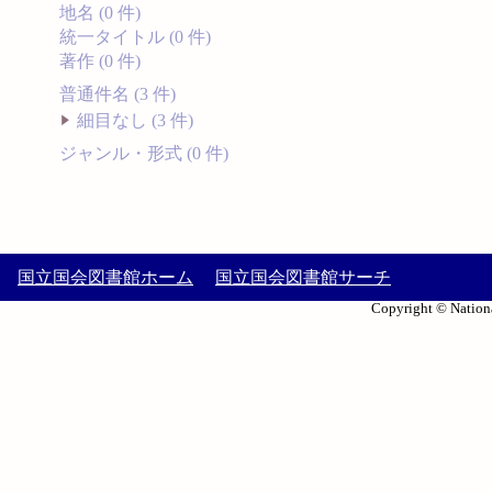
地名 (0 件)
統一タイトル (0 件)
著作 (0 件)
普通件名 (3 件)
細目なし (3 件)
ジャンル・形式 (0 件)
国立国会図書館ホーム
国立国会図書館サーチ
Copyright © Nationa