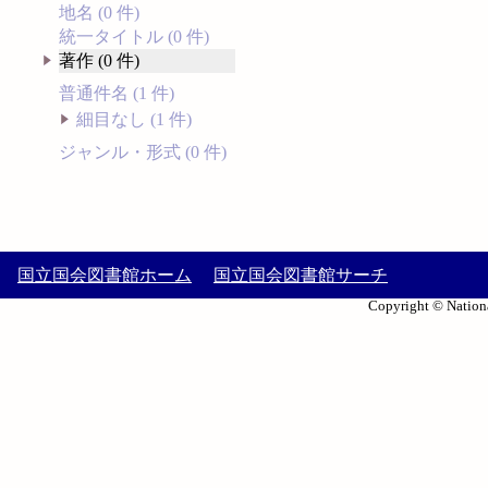
地名 (0 件)
統一タイトル (0 件)
著作 (0 件)
普通件名 (1 件)
細目なし (1 件)
ジャンル・形式 (0 件)
国立国会図書館ホーム
国立国会図書館サーチ
Copyright © Nationa