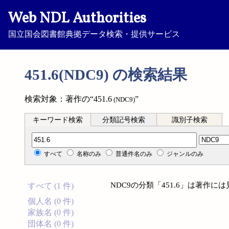
Web NDL Authorities
国立国会図書館典拠データ検索・提供サービス
451.6(NDC9) の検索結果
検索対象：著作の“451.6
”
(NDC9)
キーワード検索
分類記号検索
識別子検索
分類記号検索
すべて
名称のみ
普通件名のみ
ジャンルのみ
NDC9の分類「451.6」は著作
すべて (1 件)
個人名 (0 件)
家族名 (0 件)
団体名 (0 件)