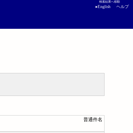
検索結果へ移動
▸
English
ヘルプ
普通件名