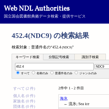
Web NDL Authorities
国立国会図書館典拠データ検索・提供サービス
452.4(NDC9) の検索結果
検索対象：普通件名の“452.4
”
(NDC9)
キーワード検索
分類記号検索
識別子検索
分類記号検索
すべて
名称のみ
普通件名のみ
ジャンルのみ
2件中 1 - 2 件目
すべて (2 件)
個人名 (0 件)
海氷
家族名 (0 件)
← 流氷; Sea ice
団体名 (0 件)