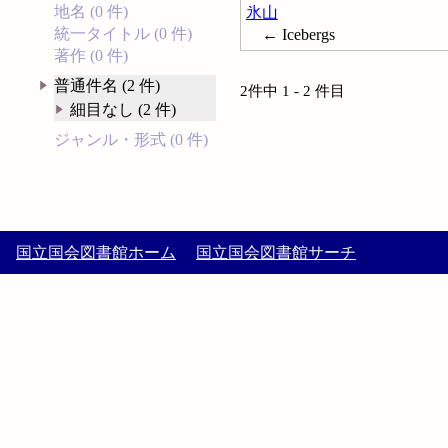
地名 (0 件)
氷山
統一タイトル (0 件)
← Icebergs
著作 (0 件)
普通件名 (2 件)
2件中 1 - 2 件目
細目なし (2 件)
ジャンル・形式 (0 件)
国立国会図書館ホーム
国立国会図書館サーチ