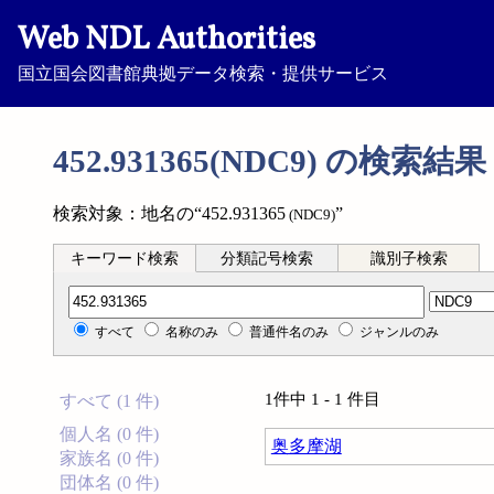
Web NDL Authorities
国立国会図書館典拠データ検索・提供サービス
452.931365(NDC9) の検索結果
検索対象：地名の“452.931365
”
(NDC9)
キーワード検索
分類記号検索
識別子検索
分類記号検索
すべて
名称のみ
普通件名のみ
ジャンルのみ
1件中 1 - 1 件目
すべて (1 件)
個人名 (0 件)
奥多摩湖
家族名 (0 件)
団体名 (0 件)