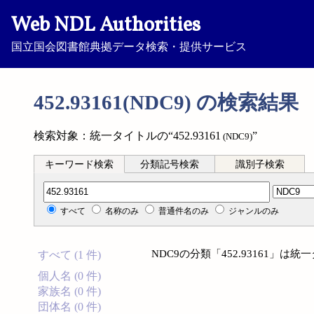
Web NDL Authorities
国立国会図書館典拠データ検索・提供サービス
452.93161(NDC9) の検索結果
検索対象：統一タイトルの“452.93161
”
(NDC9)
キーワード検索
分類記号検索
識別子検索
分類記号検索
すべて
名称のみ
普通件名のみ
ジャンルのみ
NDC9の分類「452.93161」
すべて (1 件)
個人名 (0 件)
家族名 (0 件)
団体名 (0 件)