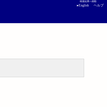
検索結果へ移動
▸
English
ヘルプ