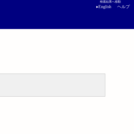
検索結果へ移動
▸
English
ヘルプ