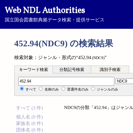
Web NDL Authorities
国立国会図書館典拠データ検索・提供サービス
452.94(NDC9) の検索結果
検索対象：ジャンル・形式の“452.94
”
(NDC9)
キーワード検索
分類記号検索
識別子検索
分類記号検索
すべて
名称のみ
普通件名のみ
ジャンルのみ
NDC9の分類「452.94」はジ
すべて (3 件)
個人名 (0 件)
家族名 (0 件)
団体名 (0 件)