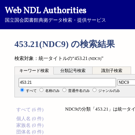
Web NDL Authorities
国立国会図書館典拠データ検索・提供サービス
453.21(NDC9) の検索結果
検索対象：統一タイトルの“453.21
”
(NDC9)
キーワード検索
分類記号検索
識別子検索
分類記号検索
すべて
名称のみ
普通件名のみ
ジャンルのみ
NDC9の分類「453.21」は統
すべて (6 件)
個人名 (0 件)
家族名 (0 件)
団体名 (0 件)