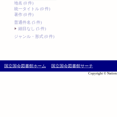
地名 (0 件)
統一タイトル (0 件)
著作 (0 件)
普通件名 (5 件)
細目なし (5 件)
ジャンル・形式 (0 件)
国立国会図書館ホーム
国立国会図書館サーチ
Copyright © Nationa