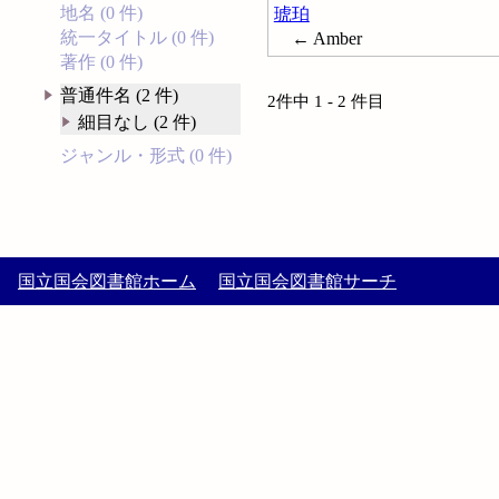
地名 (0 件)
琥珀
統一タイトル (0 件)
← Amber
著作 (0 件)
普通件名 (2 件)
2件中 1 - 2 件目
細目なし (2 件)
ジャンル・形式 (0 件)
国立国会図書館ホーム
国立国会図書館サーチ