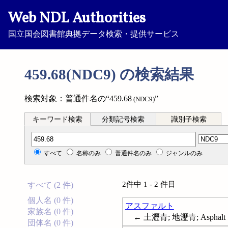
Web NDL Authorities
国立国会図書館典拠データ検索・提供サービス
459.68(NDC9) の検索結果
検索対象：普通件名の“459.68
”
(NDC9)
キーワード検索
分類記号検索
識別子検索
分類記号検索
すべて
名称のみ
普通件名のみ
ジャンルのみ
2件中 1 - 2 件目
すべて (2 件)
個人名 (0 件)
アスファルト
家族名 (0 件)
← 土瀝青; 地瀝青; Asphalt
団体名 (0 件)