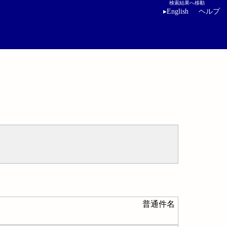
検索結果へ移動
▸
English
ヘルプ
普通件名