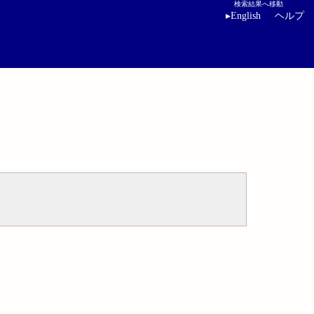
検索結果へ移動
▸
English
ヘルプ