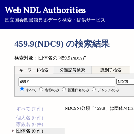
Web NDL Authorities
国立国会図書館典拠データ検索・提供サービス
459.9(NDC9) の検索結果
検索対象：団体名の“459.9
”
(NDC9)
キーワード検索
分類記号検索
識別子検索
分類記号検索
すべて
名称のみ
普通件名のみ
ジャンルのみ
NDC9の分類「459.9」は団体
すべて (7 件)
個人名 (0 件)
家族名 (0 件)
団体名 (0 件)