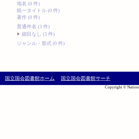
地名 (0 件)
統一タイトル (0 件)
著作 (0 件)
普通件名 (3 件)
細目なし (3 件)
ジャンル・形式 (0 件)
国立国会図書館ホーム
国立国会図書館サーチ
Copyright © Nationa