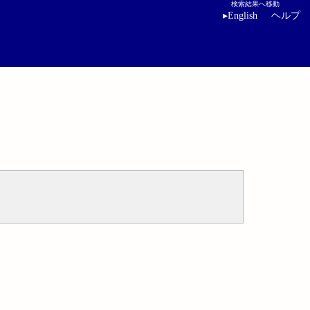
検索結果へ移動
▸
English
ヘルプ