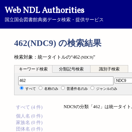
Web NDL Authorities
国立国会図書館典拠データ検索・提供サービス
462(NDC9) の検索結果
検索対象：統一タイトルの“462
”
(NDC9)
キーワード検索
分類記号検索
識別子検索
分類記号検索
すべて
名称のみ
普通件名のみ
ジャンルのみ
NDC9の分類「462」は統一タ
すべて (4 件)
個人名 (0 件)
家族名 (0 件)
団体名 (0 件)