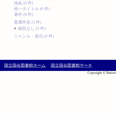
地名 (0 件)
統一タイトル (0 件)
著作 (0 件)
普通件名 (3 件)
細目なし (3 件)
ジャンル・形式 (0 件)
国立国会図書館ホーム
国立国会図書館サーチ
Copyright © Nationa