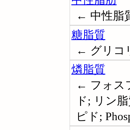
← 中性脂
糖脂質
← グリコリピ
燐脂質
← フォス
ド; リン
ピド; Phosp