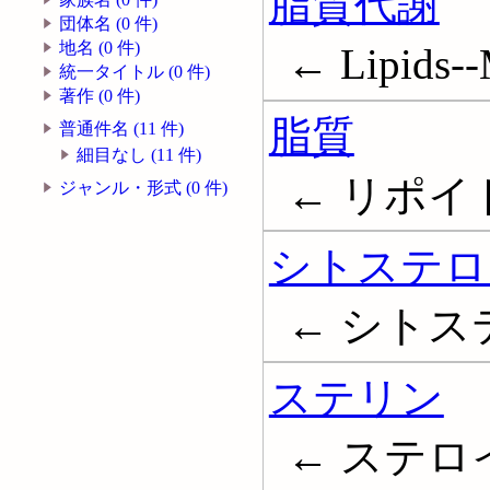
脂質代謝
団体名 (0 件)
地名 (0 件)
← Lipids--
統一タイトル (0 件)
著作 (0 件)
脂質
普通件名 (11 件)
細目なし (11 件)
← リポイド;
ジャンル・形式 (0 件)
シトステロ
← シトス
ステリン
← ステロ