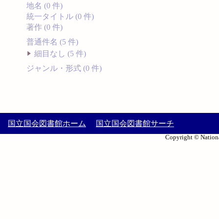
地名 (0 件)
統一タイトル (0 件)
著作 (0 件)
普通件名 (5 件)
細目なし (5 件)
ジャンル・形式 (0 件)
国立国会図書館ホーム
国立国会図書館サーチ
Copyright © Nationa