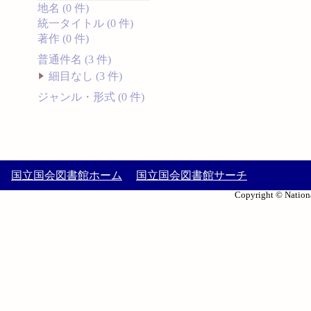
地名 (0 件)
統一タイトル (0 件)
著作 (0 件)
普通件名 (3 件)
細目なし (3 件)
ジャンル・形式 (0 件)
国立国会図書館ホーム
国立国会図書館サーチ
Copyright © Nationa